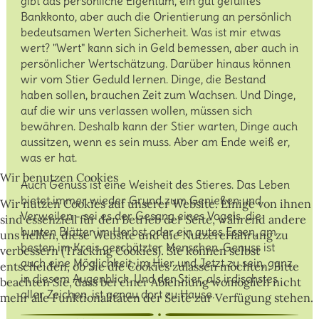
gibt das persönliche Eigentum, ein gut gefülltes
Bankkonto, aber auch die Orientierung an persönlich
bedeutsamen Werten Sicherheit. Was ist mir etwas
wert? "Wert" kann sich in Geld bemessen, aber auch in
persönlicher Wertschätzung. Darüber hinaus können
wir vom Stier Geduld lernen. Dinge, die Bestand
haben sollen, brauchen Zeit zum Wachsen. Und Dinge,
auf die wir uns verlassen wollen, müssen sich
bewähren. Deshalb kann der Stier warten, Dinge auch
aussitzen, wenn es sein muss. Aber am Ende weiß er,
was er hat.
Wir benutzen Cookies
Auch Genuss ist eine Weisheit des Stieres. Das Leben
bietet immer wieder Grund zum Genießen und
Wir nutzen Cookies auf unserer Website. Einige von ihnen
Verweilen - sei es der Gesang eines Vogels, die
sind essenziell für den Betrieb der Seite, während andere
bunten Blätter im Herbst oder ein gutes Essen, am
uns helfen, diese Website und die Nutzererfahrung zu
besten im Kreis geschätzter Menschen. Genuss ist
verbessern (Tracking Cookies). Sie können selbst
auch eine Möglichkeit, im Hier und Jetzt zu sein, ganz
entscheiden, ob Sie die Cookies zulassen möchten. Bitte
in diesem Augenblick. Und der Stier, als irdischstes
beachten Sie, dass bei einer Ablehnung womöglich nicht
aller Zeichen, ist genau dort zu Hause.
mehr alle Funktionalitäten der Seite zur Verfügung stehen.