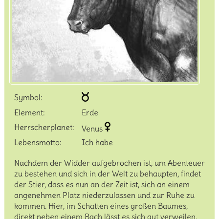
Ihre Meinung
Kontakt
Zum Nachlesen
Die 12 Tierkreiszeichen
Symbol:
Element:
Erde
Widder
Herrscherplanet:
Venus
Stier
Lebensmotto:
Ich habe
Nachdem der Widder aufgebrochen ist, um Abenteuer
Zwillinge
zu bestehen und sich in der Welt zu behaupten, findet
der Stier, dass es nun an der Zeit ist, sich an einem
angenehmen Platz niederzulassen und zur Ruhe zu
Krebs
kommen. Hier, im Schatten eines großen Baumes,
direkt neben einem Bach lässt es sich gut verweilen.