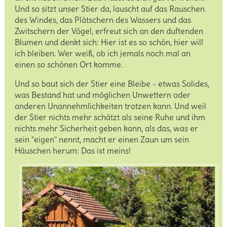
Löwe
Und so sitzt unser Stier da, lauscht auf das Rauschen
des Windes, das Plätschern des Wassers und das
Zwitschern der Vögel, erfreut sich an den duftenden
Jungfrau
Blumen und denkt sich: Hier ist es so schön, hier will
ich bleiben. Wer weiß, ob ich jemals noch mal an
Waage
einen so schönen Ort komme.
Und so baut sich der Stier eine Bleibe - etwas Solides,
Skorpion
was Bestand hat und möglichen Unwettern oder
anderen Unannehmlichkeiten trotzen kann. Und weil
Schütze
der Stier nichts mehr schätzt als seine Ruhe und ihm
nichts mehr Sicherheit geben kann, als das, was er
sein "eigen" nennt, macht er einen Zaun um sein
Steinbock
Häuschen herum: Das ist meins!
Wassermann
Fische