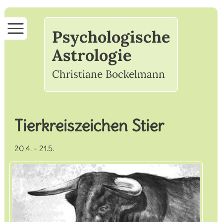
Startseite
Psychologische
Astrologie
Astrologie
Christiane Bockelmann
Psychologische Astrologie
Astrologische Beratung
Tierkreiszeichen Stier
Mein Angebot
20.4. - 21.5.
Ihr Gewinn
Über mich
Mein Selbstverständnis