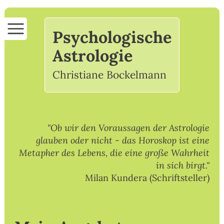
Startseite
Psychologische
Astrologie
Astrologie
Christiane Bockelmann
Psychologische Astrologie
Astrologische Beratung
"Ob wir den Voraussagen der Astrologie
Mein Angebot
glauben oder nicht - das Horoskop ist eine
Metapher des Lebens, die eine große Wahrheit
Ihr Gewinn
in sich birgt."
Milan Kundera (Schriftsteller)
Über mich
Mein Selbstverständnis