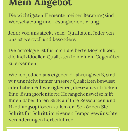
Mein Angebot
Ihre Meinung
Die wichtigsten Elemente meiner Beratung sind
Wertschätzung und Lösungsorientierung.
Kontakt
Jeder von uns steckt voller Qualitäten. Jeder von
uns ist wertvoll und besonders.
Zum Nachlesen
Die Astrologie ist für mich die beste Möglichkeit,
die individuellen Qualitäten in meinem Gegenüber
Die 12 Tierkreiszeichen
zu erkennen.
Der Mond
Wie ich jedoch aus eigener Erfahrung weiß, sind
wir uns nicht immer unserer Qualitäten bewusst
oder haben Schwierigkeiten, diese auszudrücken.
Kostenloser Service
Eine lösungsorientierte Herangehensweise hilft
Ihnen dabei, Ihren Blick auf Ihre Ressourcen und
PDF-Downloads
Handlungsoptionen zu lenken. So können Sie
Schritt für Schritt im eigenen Tempo gewünschte
Veränderungen herbeiführen.